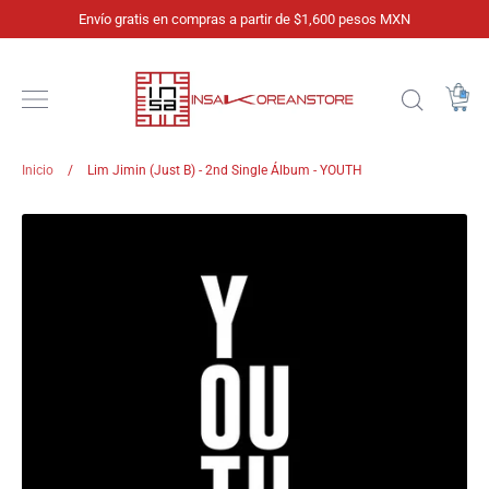
Ir
Envío gratis en compras a partir de $1,600 pesos MXN
directamente
al
contenido
Ca
Buscar
Inicio
/
Lim Jimin (Just B) - 2nd Single Álbum - YOUTH