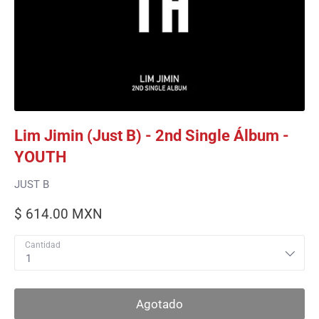
Lim Jimin (Just B) - 2nd Single Álbum -
YOUTH
JUST B
$ 614.00 MXN
Cantidad
1
Agotado