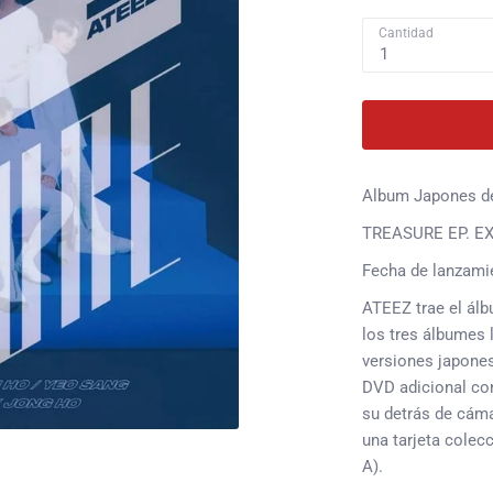
Cantidad
1
Album Japones de
TREASURE EP. EXT
Fecha de lanzami
ATEEZ trae el ál
los tres álbumes
versiones japone
DVD adicional con
su detrás de cám
una tarjeta colec
A).