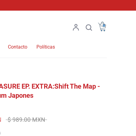
Carrito
Cuenta
Buscar
Buscar
Contacto
Políticas
ASURE EP. EXTRA:Shift The Map -
bum Japones
Precio
N
$ 989.00 MXN
habitual
k