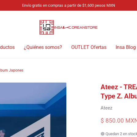
Envío gratis en compras a partir de $1,600 pesos MXN
oductos
¿Quiénes somos?
OUTLET Ofertas
Insa Blog
 Album Japones
Ateez - TRE
Type Z. Al
Ateez
$ 850.00 MX
🟢 Quedan 2 en stoc