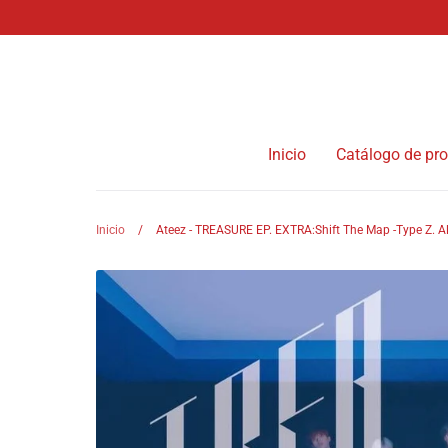
Ir
directamente
al
contenido
Inicio
Catálogo de pr
Inicio
/
Ateez - TREASURE EP. EXTRA:Shift The Map -Type Z.