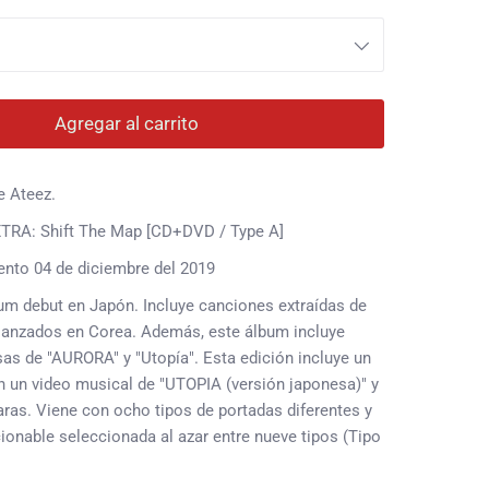
Agregar al carrito
 Ateez.
RA: Shift The Map [CD+DVD / Type A]
ento 04 de diciembre del 2019
bum debut en Japón.
Incluye canciones extraídas de
 lanzados en Corea.
Además, este álbum incluye
sas de "AURORA" y "Utopía".
Esta edición incluye un
 un video musical de "UTOPIA (versión japonesa)" y
aras.
Viene con ocho tipos de portadas diferentes y
cionable seleccionada al azar entre nueve tipos (Tipo